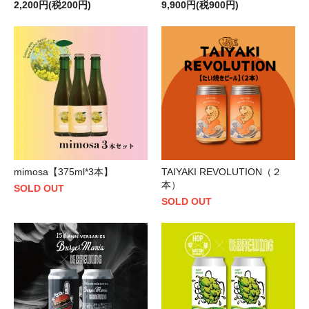
2,200円(税200円)
9,900円(税900円)
mimosa【375ml*3本】
TAIYAKI REVOLUTION（２
本）
SOLD OUT
SOLD OUT