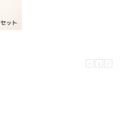
<
1
>